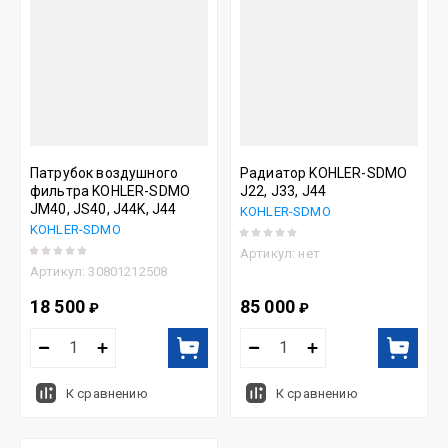
Патрубок воздушного
Радиатор KOHLER-SDMO
фильтра KOHLER-SDMO
J22, J33, J44
JM40, JS40, J44K, J44
KOHLER-SDMO
KOHLER-SDMO
Артикул:
нет
Артикул:
30801212508
18 500
85 000
₽
₽
К сравнению
К сравнению