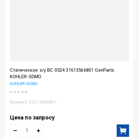
Статическое з/у BC 0524 31613566801 GenParts
KOHLER-SDMO
KOHLER-SDMO
Артикул:
31613566801
Цена по запросу