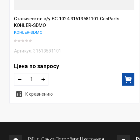
Статическое з/у BC 1024 31613581101 GenParts
KOHLER-SDMO
KOHLER-SDMO
Артикул:
31613581101
Цена по запросу
К сравнению
РФ, г. Санкт-Петербург Цветочная
Р