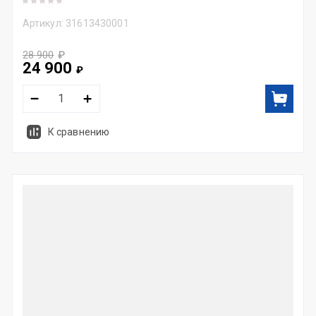
Артикул:
31613430001
28 900
₽
24 900
₽
К сравнению